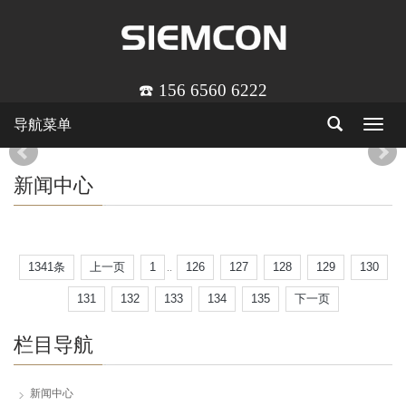
☎️ 156 6560 6222
导航菜单
Toggle
navigat
新闻中心
1341条
上一页
1
126
127
128
129
130
..
131
132
133
134
135
下一页
栏目导航
新闻中心