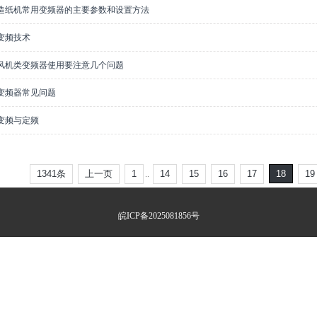
S造纸机常用变频器的主要参数和设置方法
S变频技术
S风机类变频器使用要注意几个问题
S变频器常见问题
S变频与定频
1341条
上一页
1
14
15
16
17
18
19
..
皖ICP备2025081856号