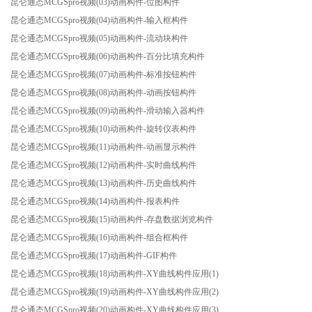
昆仑通态MCGSpro视频(03)动画构件-位图构件
昆仑通态MCGSpro视频(04)动画构件-输入框构件
昆仑通态MCGSpro视频(05)动画构件-流动块构件
昆仑通态MCGSpro视频(06)动画构件-百分比填充构件
昆仑通态MCGSpro视频(07)动画构件-标准按钮构件
昆仑通态MCGSpro视频(08)动画构件-动画按钮构件
昆仑通态MCGSpro视频(09)动画构件-滑动输入器构件
昆仑通态MCGSpro视频(10)动画构件-旋转仪表构件
昆仑通态MCGSpro视频(11)动画构件-动画显示构件
昆仑通态MCGSpro视频(12)动画构件-实时曲线构件
昆仑通态MCGSpro视频(13)动画构件-历史曲线构件
昆仑通态MCGSpro视频(14)动画构件-报表构件
昆仑通态MCGSpro视频(15)动画构件-存盘数据浏览构件
昆仑通态MCGSpro视频(16)动画构件-组合框构件
昆仑通态MCGSpro视频(17)动画构件-GIF构件
昆仑通态MCGSpro视频(18)动画构件-XY曲线构件应用(1)
昆仑通态MCGSpro视频(19)动画构件-XY曲线构件应用(2)
昆仑通态MCGSpro视频(20)动画构件-XY曲线构件应用(3)