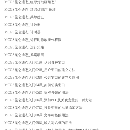
MCGS昆仑通态_红绿灯动画组态3
MCGS昆仑通态_红绿灯组态-循环
MCGS昆仑通态_菜单建立
MCGS昆仑通态_计数器
MCGS昆仑通态_计时器
MCGS昆仑通态_运行时修改操作权限
MCGS昆仑通态_运行策略
MCGS昆仑通态_风扇动画
MCGS昆仑通态入门01课_认识各种窗口
MCGS昆仑通态入门02课_用户窗口的建立方法
MCGS昆仑通态入门03课_公共窗口的建立及调用
MCGS昆仑通态入门04课_如何切换窗口
MCGS昆仑通态入门05课_标准按钮的用法
MCGS昆仑通态入门06课_添加PLC及关联变量的一种方法
MCGS昆仑通态入门07课_设备变量的批量添加方法
MCGS昆仑通态入门08课_文字标签的用法
MCGS昆仑通态入门09课_输入对话框的用法