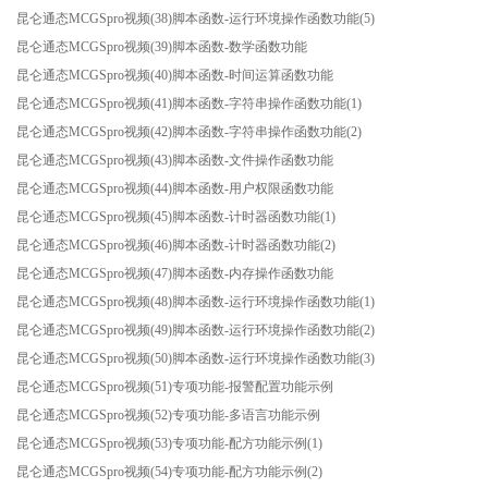
昆仑通态MCGSpro视频(38)脚本函数-运行环境操作函数功能(5)
昆仑通态MCGSpro视频(39)脚本函数-数学函数功能
昆仑通态MCGSpro视频(40)脚本函数-时间运算函数功能
昆仑通态MCGSpro视频(41)脚本函数-字符串操作函数功能(1)
昆仑通态MCGSpro视频(42)脚本函数-字符串操作函数功能(2)
昆仑通态MCGSpro视频(43)脚本函数-文件操作函数功能
昆仑通态MCGSpro视频(44)脚本函数-用户权限函数功能
昆仑通态MCGSpro视频(45)脚本函数-计时器函数功能(1)
昆仑通态MCGSpro视频(46)脚本函数-计时器函数功能(2)
昆仑通态MCGSpro视频(47)脚本函数-内存操作函数功能
昆仑通态MCGSpro视频(48)脚本函数-运行环境操作函数功能(1)
昆仑通态MCGSpro视频(49)脚本函数-运行环境操作函数功能(2)
昆仑通态MCGSpro视频(50)脚本函数-运行环境操作函数功能(3)
昆仑通态MCGSpro视频(51)专项功能-报警配置功能示例
昆仑通态MCGSpro视频(52)专项功能-多语言功能示例
昆仑通态MCGSpro视频(53)专项功能-配方功能示例(1)
昆仑通态MCGSpro视频(54)专项功能-配方功能示例(2)