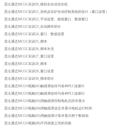
昆仑通态MCGC实训20_模拟全自动洗衣机
昆仑通态MCGC实训21_加热反应炉自动控制系统的设计（窗口设置）
昆仑通态MCGC实训22_手动设置、曲线窗口、数据窗口
昆仑通态MCGC实训23_自动脚本部分
昆仑通态MCGC实训24_窗口、数据设置
昆仑通态MCGC实训25_脚本
昆仑通态MCGC实训26_脚本补充
昆仑通态MCGC实训27_窗口设置
昆仑通态MCGC实训28_脚本
昆仑通态MCGC实训29_窗口设置
昆仑通态MCGC实训30_脚本部分
昆仑通态MCGS视频(01)触摸屏如何与各种PLC连接01
昆仑通态MCGS视频(02)触摸屏如何与各种PLC连接02
昆仑通态MCGS视频(03)用触摸屏控制电机启停并显示
昆仑通态MCGS视频(04)用触摸屏设定并显示电机运行时间
昆仑通态MCGS视频(05)用触摸屏计算并显示两个数相加
昆仑通态MCGS视频(06)不同画面之间的切换