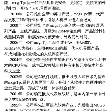
能。mcgsTpc新一代产品具备更安全、更稳定、更快速的处
理能力，开拓了人机界面新潮流。
2010年：公司推出全新10英寸产品，mcgsTpc新一代产
品更改了HMI行业标准，引领人机界面进入新纪元。
2009年：公司推出全新mcgsTpc嵌入式一体化触摸屏系
列产品，全线产品统一升级为128M存储空间，产品设计结
构坚固紧凑，触摸操作方便安全，外观简约时尚。
2006年：公司mcgsTpc产品全线升级，升级成以
ARM2440为核心，主频400MHz的新一代人机界面产品，一
举成为国内外最领先的人机界面产品。
2004年：公司推出完全自主知识产权的基于ARM2410技
术的CPU主板，成为工控领域少数拥有主板开发技术的高
科技企业。
2002年：公司进军硬件领域，推出以嵌入式技术为基础
的mcgsTpc系列人机界面产品，开创了从软件走向硬件的企
业发展之路，形成了软硬一体的综合优势。
2001年：公司确定嵌入式发展战略，是国内第一家推出
嵌入式组态软件的厂商。
1995年：公司率先进军组态软件产业，先后推出MCGS
通用版、MCGS网络版软件，通过多年努力，公司已经成为