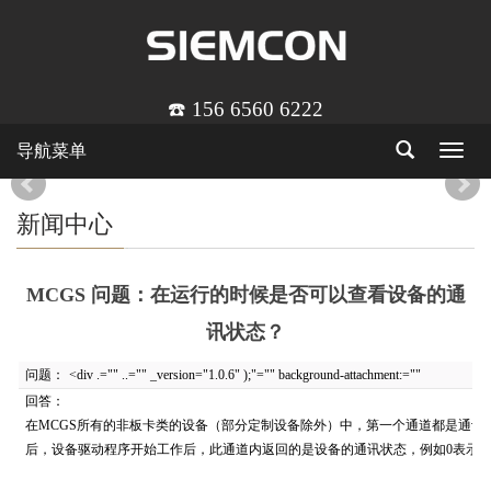
☎️ 156 6560 6222
导航菜单
Toggle
navigat
新闻中心
MCGS 问题：在运行的时候是否可以查看设备的通
讯状态？
问题：
<div .="" ..="" _version="1.0.6" );"="" background-attachment:=""
回答：
background-clip:="" background-origin:="" background-position:="" background-
在MCGS所有的非板卡类的设备（部分定制设备除外）中，第一个通道都是通讯
repeat:="" background-size:="" body="" class="questions-ask-main" div="" float:=""
后，设备驱动程序开始工作后，此通道内返回的是设备的通讯状态，例如0表示设
id="cke_pastebin" img="" right="" style="border: none; margin: 0px; padding: 0px;
border-collapse: collapse; background-image: url(" width:="">在运行的时候是否可