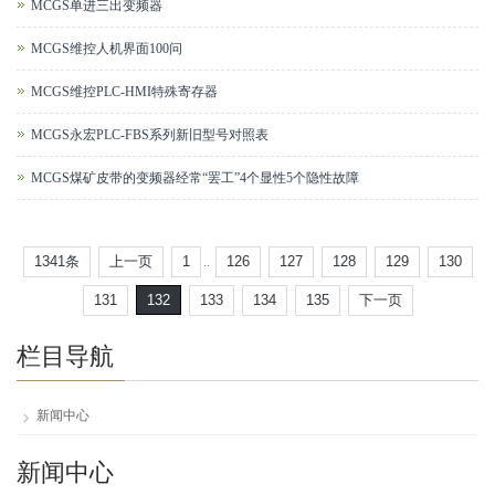
MCGS单进三出变频器
MCGS维控人机界面100问
MCGS维控PLC-HMI特殊寄存器
MCGS永宏PLC-FBS系列新旧型号对照表
MCGS煤矿皮带的变频器经常“罢工”4个显性5个隐性故障
1341条
上一页
1
126
127
128
129
130
..
131
132
133
134
135
下一页
栏目导航
新闻中心
新闻中心